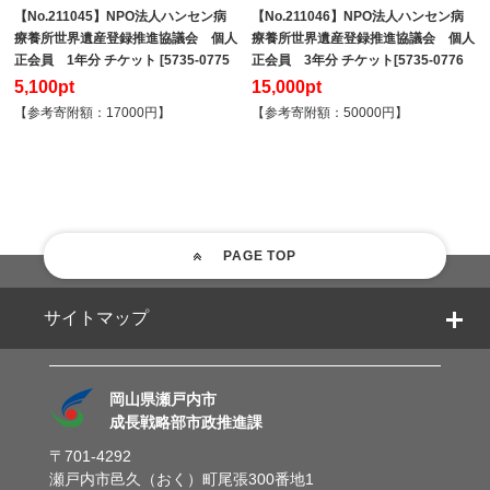
【No.211045】NPO法人ハンセン病
【No.211046】NPO法人ハンセン病
療養所世界遺産登録推進協議会 個人
療養所世界遺産登録推進協議会 個人
正会員 1年分 チケット [5735-0775
正会員 3年分 チケット[5735-0776
5,100pt
15,000pt
【参考寄附額：17000円】
【参考寄附額：50000円】
PAGE TOP
サイトマップ
岡山県瀬戸内市
成長戦略部市政推進課
〒701-4292
瀬戸内市邑久（おく）町尾張300番地1