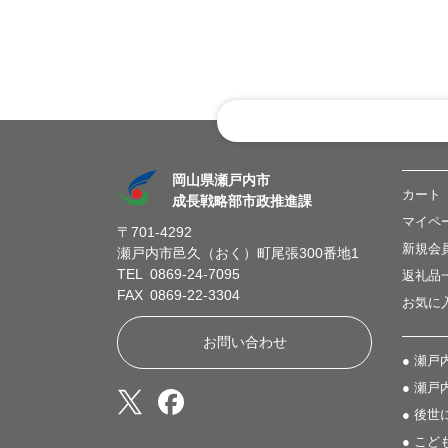
岡山県瀬戸内市
カート
成長戦略部市政推進課
マイペ
〒701-4292
新規会
瀬戸内市邑久（おく）町尾張300番地1
TEL 0869-24-7095
返礼品
FAX 0869-22-3304
お気に
お問い合わせ
● 瀬
● 瀬戸
● 後
● こ