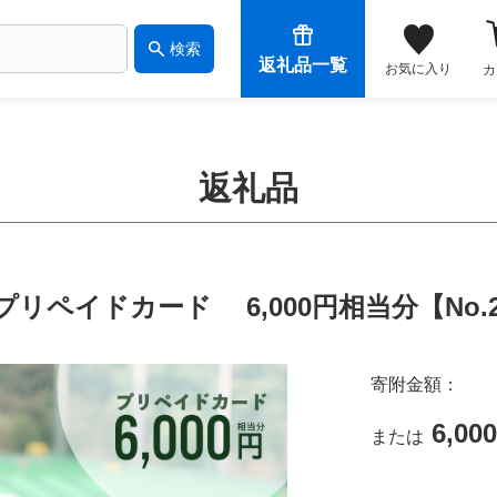
検索
返礼品一覧
お気に入り
カ
返礼品
イドカード 6,000円相当分【No.21
寄附金額：
6,00
または