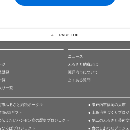
PAGE TOP
ニュース
ージ
ふるさと納税とは
員登録
瀬戸内市について
一覧
よくある質問
入り一覧
戸内市ふるさと納税ポータル
● 瀬戸内市福岡の大市
内市e街ギフト
● 山鳥毛里づくりプロ
世に伝えたいハンセン病の歴史プロジェクト
● 夢二のふるさと芸術
どもひろばプロジェクト
● 食のしあわせプロジェ