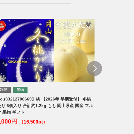
無制限
果物
【2026年 早期受付】 冬桃
【No.r33212700306】ぶどう 2026年 
 もも 岡山県産 国産 フル
イン マスカット 晴王 1房 500g前後 マス
ウ 葡萄 岡山県産 国産 フルーツ 果物 ギフ
13,000円
（3,900pt）