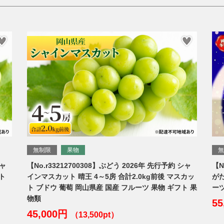
無制限
果物
00308】ぶどう 2026年 先行予約 シャ
【No.r33212700669】桃 
王 4～5房 合計2.0kg前後 マスカッ
がたり 6個入り 合計約1.2kg
岡山県産 国産 フルーツ 果物 ギフト 果
ーツ 果物 ギフト
55,000円
（16,500pt）
3,500pt）