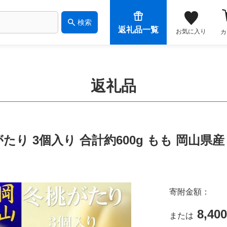
検索
返礼品一覧
お気に入り
カ
返礼品
がたり 3個入り 合計約600g もも 岡山県
寄附金額：
8,40
または