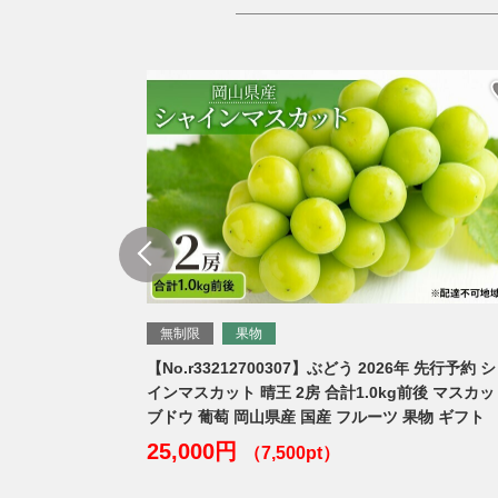
制限
果物
無制限
果物
.r33212700307】ぶどう 2026年 先行予約 シャ
【No.r332127
マスカット 晴王 2房 合計1.0kg前後 マスカット
インマスカット 晴
ウ 葡萄 岡山県産 国産 フルーツ 果物 ギフト
ト ブドウ 葡萄 
物類
,000円
（7,500pt）
45,000円
（1