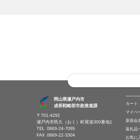
岡山県瀬戸内市
カート
成長戦略部市政推進課
マイペ
〒701-4292
新規会
瀬戸内市邑久（おく）町尾張300番地1
TEL 0869-24-7095
返礼品
FAX 0869-22-3304
お気に