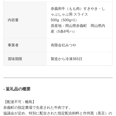
奈義和牛（もも肉）すきやき・し
ゃぶしゃぶ用 スライス
内容量
500g（500g×1）
原産地：岡山県奈義町 岡山県内
産（5条8号ハ）
事業者
有限会社みつや
賞味期限
製造から冷凍365日
- 返礼品の概要
【配達不可：離島】
奈義町の指定農場で生産された牛肉です。
協議会が定め、特別に配合された指定配合飼料と作州黒（黒豆）の