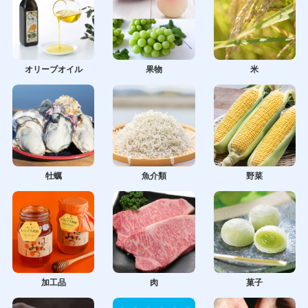
オリーブオイル
果物
米
牡蠣
魚介類
野菜
加工品
肉
菓子