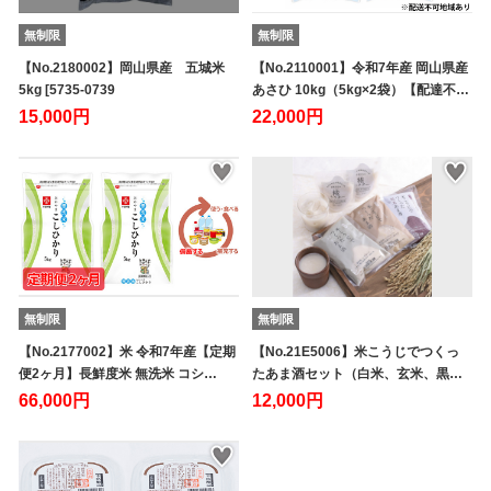
無制限
無制限
【No.2180002】岡山県産 五城米
【No.2110001】令和7年産 岡山県産
5kg [5735-0739
あさひ 10kg（5kg×2袋）【配達不…
15,000円
22,000円
無制限
無制限
【No.2177002】米 令和7年産【定期
【No.21E5006】米こうじでつくっ
便2ヶ月】長鮮度米 無洗米 コシ…
たあま酒セット（白米、玄米、黒…
66,000円
12,000円