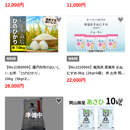
12,000円
11,000円
無制限
無制限
【No.21B0009】瀬戸内市のおいし
【No.2110004】無洗米 里海米 きぬ
い お米 「ひのひかり」
むすめ 8kg（2kg×4袋） 米 お米 岡…
10kg（5kg×2…
22,000円
26,000円
準備中