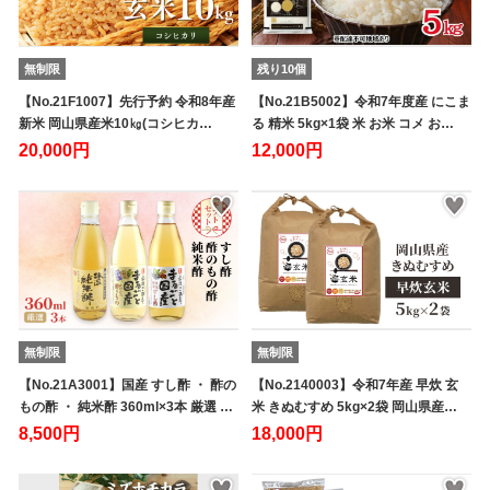
無制限
残り10個
【No.21F1007】先行予約 令和8年産
【No.21B5002】令和7年度産 にこま
新米 岡山県産米10㎏(コシヒカ…
る 精米 5kg×1袋 米 お米 コメ お…
20,000円
12,000円
無制限
無制限
【No.21A3001】国産 すし酢 ・ 酢の
【No.2140003】令和7年産 早炊 玄
もの酢 ・ 純米酢 360ml×3本 厳選 …
米 きぬむすめ 5kg×2袋 岡山県産…
8,500円
18,000円