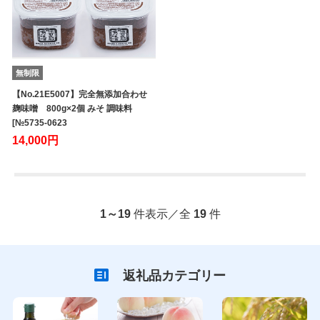
無制限
【No.21E5007】完全無添加合わせ
麹味噌 800g×2個 みそ 調味料
[№5735-0623
14,000円
1～19
件表示／全
19
件
返礼品カテゴリー