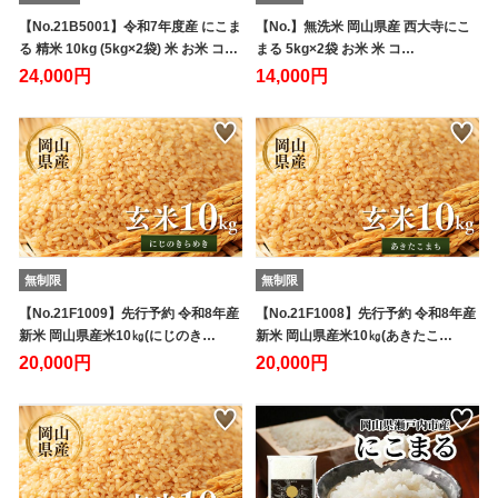
【No.21B5001】令和7年度産 にこま
【No.】無洗米 岡山県産 西大寺にこ
る 精米 10kg (5kg×2袋) 米 お米 コ…
まる 5kg×2袋 お米 米 コ…
24,000円
14,000円
無制限
無制限
【No.21F1009】先行予約 令和8年産
【No.21F1008】先行予約 令和8年産
新米 岡山県産米10㎏(にじのき…
新米 岡山県産米10㎏(あきたこ…
20,000円
20,000円